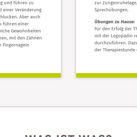
g und führen zu
zur Zungenruhelage
d einer Veränderung
Sprechübungen.
chlucken. Aber auch
Übungen zu Hause:
 führen einer
Für den Erfolg der T
Solche Gewohnheiten
mit der Logopädin 
chen, mit den Zähnen
durchzuführen. Dazu
n Fingernägeln
der Therapiestunde e